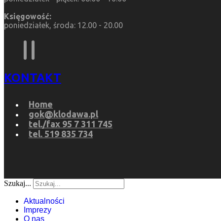
Księgowość:
poniedziałek, środa: 12.00 - 20.00
KONTAKT
Home
gok@klodawa.pl
tel./fax 95 7 311 745
tel. 519 835 734
Szukaj...
Aktualności
Imprezy
O nas