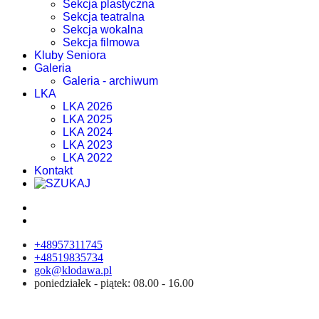
Sekcja plastyczna
Sekcja teatralna
Sekcja wokalna
Sekcja filmowa
Kluby Seniora
Galeria
Galeria - archiwum
LKA
LKA 2026
LKA 2025
LKA 2024
LKA 2023
LKA 2022
Kontakt
+48957311745
+48519835734
gok@klodawa.pl
poniedziałek - piątek: 08.00 - 16.00