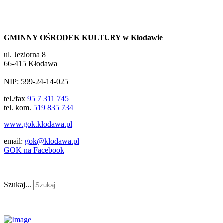
GMINNY OŚRODEK KULTURY w Kłodawie
ul. Jeziorna 8
66-415 Kłodawa
NIP: 599-24-14-025
tel./fax
95 7 311 745
tel. kom.
519 835 734
www.gok.klodawa.pl
email:
gok@klodawa.pl
GOK na Facebook
Szukaj...