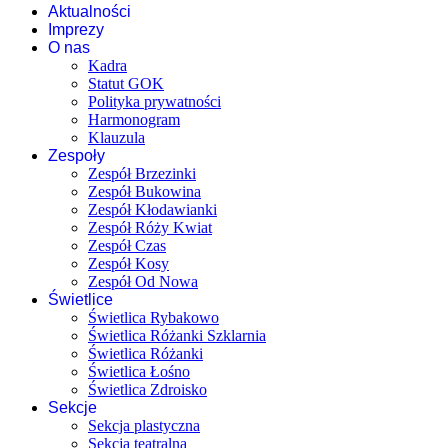
Aktualności
Imprezy
O nas
Kadra
Statut GOK
Polityka prywatności
Harmonogram
Klauzula
Zespoły
Zespół Brzezinki
Zespół Bukowina
Zespół Kłodawianki
Zespół Róży Kwiat
Zespół Czas
Zespół Kosy
Zespół Od Nowa
Świetlice
Świetlica Rybakowo
Świetlica Różanki Szklarnia
Świetlica Różanki
Świetlica Łośno
Świetlica Zdroisko
Sekcje
Sekcja plastyczna
Sekcja teatralna