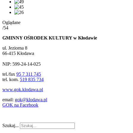
Oglądane
/54
GMINNY OŚRODEK KULTURY w Kłodawie
ul. Jeziorna 8
66-415 Kłodawa
NIP: 599-24-14-025
tel./fax
95 7 311 745
tel. kom.
519 835 734
www.gok.klodawa.pl
email:
gok@klodawa.pl
GOK na Facebook
Szukaj...