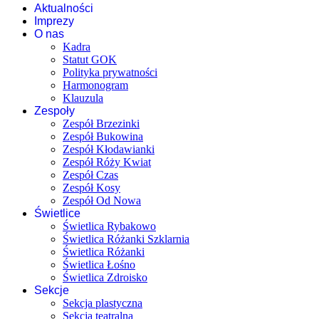
Aktualności
Imprezy
O nas
Kadra
Statut GOK
Polityka prywatności
Harmonogram
Klauzula
Zespoły
Zespół Brzezinki
Zespół Bukowina
Zespół Kłodawianki
Zespół Róży Kwiat
Zespół Czas
Zespół Kosy
Zespół Od Nowa
Świetlice
Świetlica Rybakowo
Świetlica Różanki Szklarnia
Świetlica Różanki
Świetlica Łośno
Świetlica Zdroisko
Sekcje
Sekcja plastyczna
Sekcja teatralna