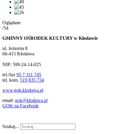
Oglądane
/54
GMINNY OŚRODEK KULTURY w Kłodawie
ul. Jeziorna 8
66-415 Kłodawa
NIP: 599-24-14-025
tel./fax
95 7 311 745
tel. kom.
519 835 734
www.gok.klodawa.pl
email:
gok@klodawa.pl
GOK na Facebook
Szukaj...