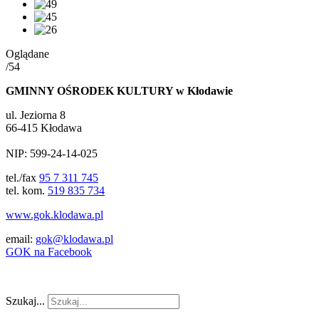
Oglądane
/54
GMINNY OŚRODEK KULTURY w Kłodawie
ul. Jeziorna 8
66-415 Kłodawa
NIP: 599-24-14-025
tel./fax
95 7 311 745
tel. kom.
519 835 734
www.gok.klodawa.pl
email:
gok@klodawa.pl
GOK na Facebook
Szukaj...