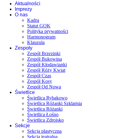
Aktualności
Imprezy
O nas
Kadra
Statut GOK
Polityka prywatności
Harmonogram
Klauzula
Zespoły
Zespół Brzezinki
Zespół Bukowina
Zespół Kłodawianki
Zespół Róży Kwiat
Zespół Czas
Zespół Kosy
Zespół Od Nowa
Świetlice
Świetlica Rybakowo
Świetlica Różanki Szklarnia
Świetlica Różanki
Świetlica Łośno
Świetlica Zdroisko
Sekcje
Sekcja plastyczna
Sekcja teatralna