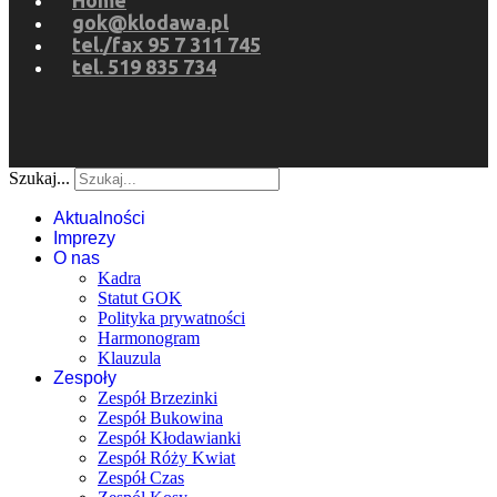
Home
gok@klodawa.pl
tel./fax 95 7 311 745
tel. 519 835 734
Szukaj...
Aktualności
Imprezy
O nas
Kadra
Statut GOK
Polityka prywatności
Harmonogram
Klauzula
Zespoły
Zespół Brzezinki
Zespół Bukowina
Zespół Kłodawianki
Zespół Róży Kwiat
Zespół Czas