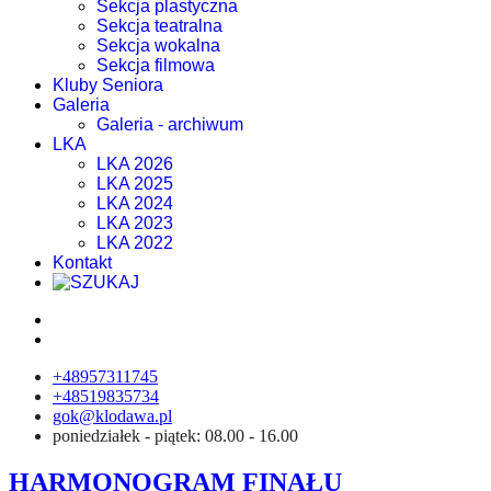
Sekcja plastyczna
Sekcja teatralna
Sekcja wokalna
Sekcja filmowa
Kluby Seniora
Galeria
Galeria - archiwum
LKA
LKA 2026
LKA 2025
LKA 2024
LKA 2023
LKA 2022
Kontakt
+48957311745
+48519835734
gok@klodawa.pl
poniedziałek - piątek: 08.00 - 16.00
HARMONOGRAM FINAŁU