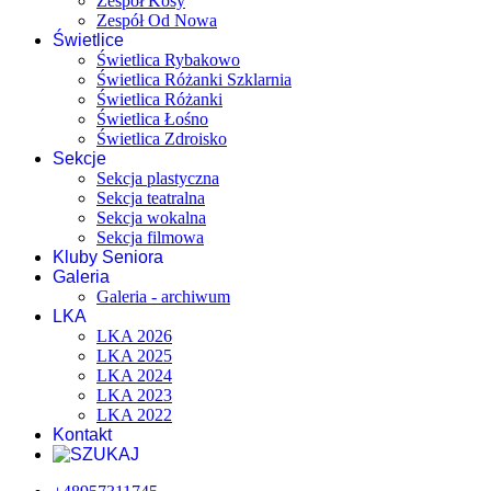
Zespół Kosy
Zespół Od Nowa
Świetlice
Świetlica Rybakowo
Świetlica Różanki Szklarnia
Świetlica Różanki
Świetlica Łośno
Świetlica Zdroisko
Sekcje
Sekcja plastyczna
Sekcja teatralna
Sekcja wokalna
Sekcja filmowa
Kluby Seniora
Galeria
Galeria - archiwum
LKA
LKA 2026
LKA 2025
LKA 2024
LKA 2023
LKA 2022
Kontakt