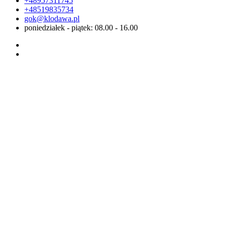
+48957311745
+48519835734
gok@klodawa.pl
poniedziałek - piątek: 08.00 - 16.00