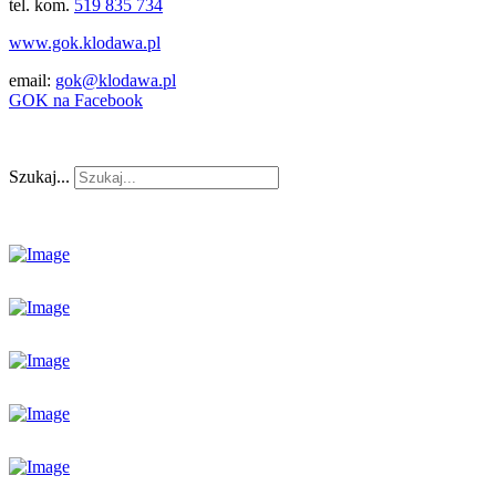
tel. kom.
519 835 734
www.gok.klodawa.pl
email:
gok@klodawa.pl
GOK na Facebook
Szukaj...