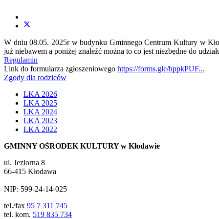
W dniu 08.05. 2025r w budynku Gminnego Centrum Kultury w Kłodawi
już niebawem a poniżej znaleźć można to co jest niezbędne do udział
Regulamin
Link do formularza zgłoszeniowego
https://forms.gle/hppkPUF...
Zgody dla rodziców
LKA 2026
LKA 2025
LKA 2024
LKA 2023
LKA 2022
GMINNY OŚRODEK KULTURY w Kłodawie
ul. Jeziorna 8
66-415 Kłodawa
NIP: 599-24-14-025
tel./fax
95 7 311 745
tel. kom.
519 835 734