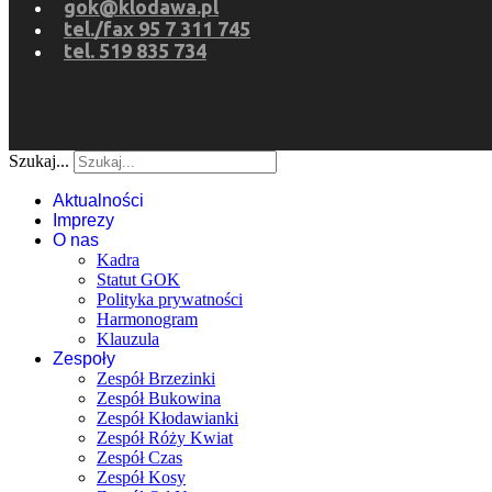
gok@klodawa.pl
tel./fax 95 7 311 745
tel. 519 835 734
Szukaj...
Aktualności
Imprezy
O nas
Kadra
Statut GOK
Polityka prywatności
Harmonogram
Klauzula
Zespoły
Zespół Brzezinki
Zespół Bukowina
Zespół Kłodawianki
Zespół Róży Kwiat
Zespół Czas
Zespół Kosy