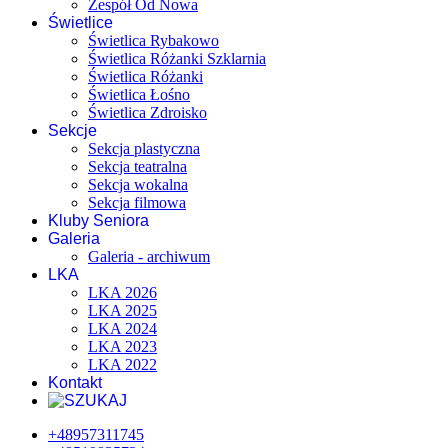
Zespół Od Nowa
Świetlice
Świetlica Rybakowo
Świetlica Różanki Szklarnia
Świetlica Różanki
Świetlica Łośno
Świetlica Zdroisko
Sekcje
Sekcja plastyczna
Sekcja teatralna
Sekcja wokalna
Sekcja filmowa
Kluby Seniora
Galeria
Galeria - archiwum
LKA
LKA 2026
LKA 2025
LKA 2024
LKA 2023
LKA 2022
Kontakt
+48957311745