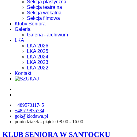
Sekcja plastyczna
Sekcja teatralna
Sekcja wokalna
Sekcja filmowa
Kluby Seniora
Galeria
Galeria - archiwum
LKA
LKA 2026
LKA 2025
LKA 2024
LKA 2023
LKA 2022
Kontakt
+48957311745
+48519835734
gok@klodawa.pl
poniedziałek - piątek: 08.00 - 16.00
KLUB SENIORA W SANTOCKU