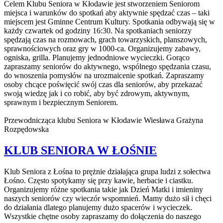
Celem Klubu Seniora w Kłodawie jest stworzeniem Seniorom
miejsca i warunków do spotkań aby aktywnie spędzać czas – taki
miejscem jest Gminne Centrum Kultury. Spotkania odbywają się w
każdy czwartek od godziny 16:30. Na spotkaniach seniorzy
spędzają czas na rozmowach, grach towarzyskich, planszowych,
sprawnościowych oraz gry w 1000-ca. Organizujemy zabawy,
ogniska, grilla. Planujemy jednodniowe wycieczki. Gorąco
zapraszamy seniorów do aktywnego, wspólnego spędzania czasu,
do wnoszenia pomysłów na urozmaicenie spotkań. Zapraszamy
osoby chcące poświęcić swój czas dla seniorów, aby przekazać
swoją wiedzę jak i co robić, aby być zdrowym, aktywnym,
sprawnym i bezpiecznym Seniorem.
Przewodnicząca klubu Seniora w Kłodawie Wiesława Grażyna
Rozpędowska
KLUB SENIORA W ŁOŚNIE
Klub Seniora z Łośna to prężnie działająca grupa ludzi z sołectwa
Łośno. Często spotykamy się przy kawie, herbacie i ciastku.
Organizujemy różne spotkania takie jak Dzień Matki i imieniny
naszych seniorów czy wieczór wspomnień. Mamy dużo sił i chęci
do działania dlatego planujemy dużo spacerów i wycieczek.
Wszystkie chętne osoby zapraszamy do dołączenia do naszego