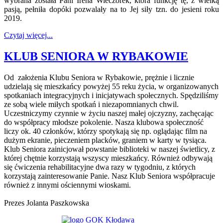
wybrana została Pani Irena Wieczorek, która funkcję tę, z wielką
pasją, pełniła dopóki pozwalały na to Jej siły tzn. do jesieni roku
2019.
Czytaj więcej...
KLUB SENIORA W RYBAKOWIE
Od założenia Klubu Seniora w Rybakowie, prężnie i licznie
udzielają się mieszkańcy powyżej 55 reku życia, w organizowanych
spotkaniach integracyjnych i inicjatywach społecznych. Spędziliśmy
ze sobą wiele miłych spotkań i niezapomnianych chwil.
Uczestniczymy czynnie w życiu naszej małej ojczyzny, zachęcając
do współpracy młodsze pokolenie. Nasza klubowa społeczność
liczy ok. 40 członków, którzy spotykają się np. oglądając film na
dużym ekranie, pieczeniem placków, graniem w karty w tysiąca.
Klub Seniora zainicjował powstanie biblioteki w naszej świetlicy, z
której chętnie korzystają wszyscy mieszkańcy. Również odbywają
się ćwiczenia rehabilitacyjne dwa razy w tygodniu, z których
korzystają zainteresowanie Panie. Nasz Klub Seniora współpracuje
również z innymi ościennymi wioskami.
Prezes Jolanta Paszkowska