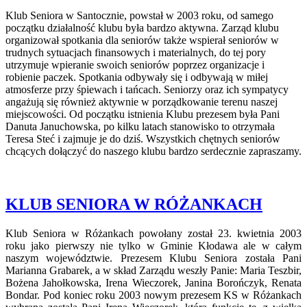
Klub Seniora w Santocznie, powstał w 2003 roku, od samego
początku działalność klubu była bardzo aktywna. Zarząd klubu
organizował spotkania dla seniorów także wspierał seniorów w
trudnych sytuacjach finansowych i materialnych, do tej pory
utrzymuje wpieranie swoich seniorów poprzez organizacje i
robienie paczek. Spotkania odbywały się i odbywają w miłej
atmosferze przy śpiewach i tańcach. Seniorzy oraz ich sympatycy
angażują się również aktywnie w porządkowanie terenu naszej
miejscowości. Od początku istnienia Klubu prezesem była Pani
Danuta Januchowska, po kilku latach stanowisko to otrzymała
Teresa Steć i zajmuje je do dziś. Wszystkich chętnych seniorów
chcących dołączyć do naszego klubu bardzo serdecznie zapraszamy.
KLUB SENIORA W RÓŻANKACH
Klub Seniora w Różankach powołany został 23. kwietnia 2003
roku jako pierwszy nie tylko w Gminie Kłodawa ale w całym
naszym województwie. Prezesem Klubu Seniora została Pani
Marianna Grabarek, a w skład Zarządu weszły Panie: Maria Teszbir,
Bożena Jahołkowska, Irena Wieczorek, Janina Borończyk, Renata
Bondar. Pod koniec roku 2003 nowym prezesem KS w Różankach