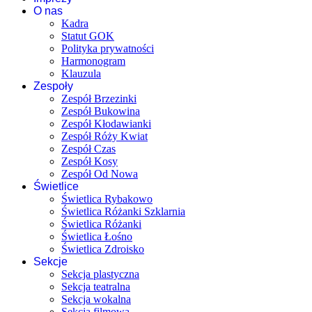
O nas
Kadra
Statut GOK
Polityka prywatności
Harmonogram
Klauzula
Zespoły
Zespół Brzezinki
Zespół Bukowina
Zespół Kłodawianki
Zespół Róży Kwiat
Zespół Czas
Zespół Kosy
Zespół Od Nowa
Świetlice
Świetlica Rybakowo
Świetlica Różanki Szklarnia
Świetlica Różanki
Świetlica Łośno
Świetlica Zdroisko
Sekcje
Sekcja plastyczna
Sekcja teatralna
Sekcja wokalna
Sekcja filmowa