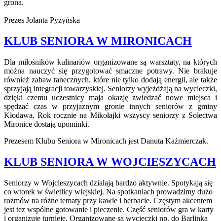
grona.
Prezes Jolanta Pyżyńska
KLUB SENIORA W MIRONICACH
Dla miłośników kulinariów organizowane są warsztaty, na których
można nauczyć się przygotować smaczne potrawy. Nie brakuje
również zabaw tanecznych, które nie tylko dodają energii, ale także
sprzyjają integracji towarzyskiej. Seniorzy wyjeżdżają na wycieczki,
dzięki czemu uczestnicy maja okazję zwiedzać nowe miejsca i
spędzać czas w przyjaznym gronie innych seniorów z gminy
Kłodawa. Rok rocznie na Mikołajki wszyscy seniorzy z Sołectwa
Mironice dostają upominki.
Prezesem Klubu Seniora w Mironicach jest Danuta Kaźmierczak.
KLUB SENIORA W WOJCIESZYCACH
Seniorzy w Wojcieszycach działają bardzo aktywnie. Spotykają się
co wtorek w świetlicy wiejskiej. Na spotkaniach prowadzimy dużo
rozmów na różne tematy przy kawie i herbacie. Częstym akcentem
jest tez wspólne gotowanie i pieczenie. Część seniorów gra w karty
i organizuje turnieje. Organizowane są wycieczki np. do Barlinka