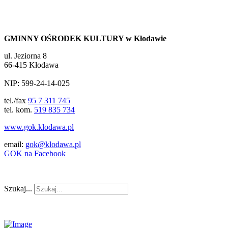
GMINNY OŚRODEK KULTURY w Kłodawie
ul. Jeziorna 8
66-415 Kłodawa
NIP: 599-24-14-025
tel./fax
95 7 311 745
tel. kom.
519 835 734
www.gok.klodawa.pl
email:
gok@klodawa.pl
GOK na Facebook
Szukaj...