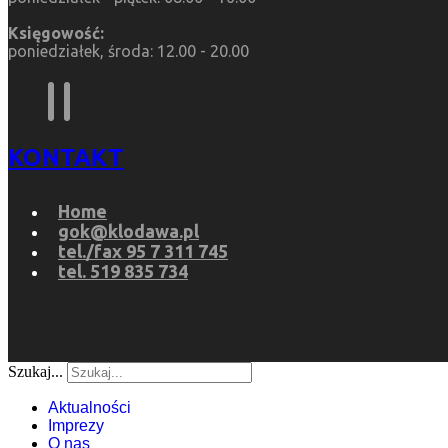
Księgowość:
poniedziałek, środa: 12.00 - 20.00
KONTAKT
Home
gok@klodawa.pl
tel./fax 95 7 311 745
tel. 519 835 734
Szukaj...
Aktualności
Imprezy
O nas