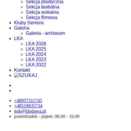
Sekcja plastyczna
Sekcja teatralna
Sekcja wokalna
Sekcja filmowa
Kluby Seniora
Galeria
Galeria - archiwum
LKA
LKA 2026
LKA 2025
LKA 2024
LKA 2023
LKA 2022
Kontakt
+48957311745
+48519835734
gok@klodawa.pl
poniedziałek - piątek: 08.00 - 16.00