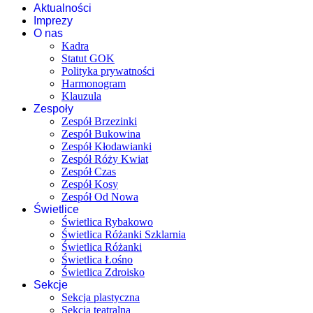
Aktualności
Imprezy
O nas
Kadra
Statut GOK
Polityka prywatności
Harmonogram
Klauzula
Zespoły
Zespół Brzezinki
Zespół Bukowina
Zespół Kłodawianki
Zespół Róży Kwiat
Zespół Czas
Zespół Kosy
Zespół Od Nowa
Świetlice
Świetlica Rybakowo
Świetlica Różanki Szklarnia
Świetlica Różanki
Świetlica Łośno
Świetlica Zdroisko
Sekcje
Sekcja plastyczna
Sekcja teatralna