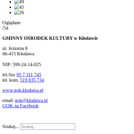
Oglądane
/54
GMINNY OŚRODEK KULTURY w Kłodawie
ul. Jeziorna 8
66-415 Kłodawa
NIP: 599-24-14-025
tel./fax
95 7 311 745
tel. kom.
519 835 734
www.gok.klodawa.pl
email:
gok@klodawa.pl
GOK na Facebook
Szukaj...