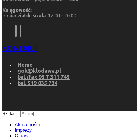
Księgowość:
poniedziałek, środa: 12.00 - 20.00
KONTAKT
Home
gok@klodawa.pl
tel./fax 95 7 311 745
tel. 519 835 734
Szukaj...
Aktualności
Imprezy
O nas