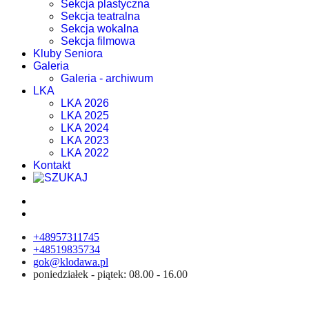
Sekcja plastyczna
Sekcja teatralna
Sekcja wokalna
Sekcja filmowa
Kluby Seniora
Galeria
Galeria - archiwum
LKA
LKA 2026
LKA 2025
LKA 2024
LKA 2023
LKA 2022
Kontakt
+48957311745
+48519835734
gok@klodawa.pl
poniedziałek - piątek: 08.00 - 16.00