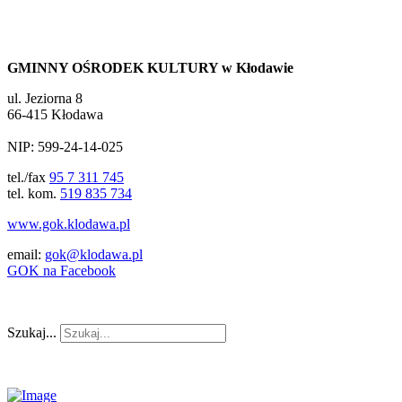
GMINNY OŚRODEK KULTURY w Kłodawie
ul. Jeziorna 8
66-415 Kłodawa
NIP: 599-24-14-025
tel./fax
95 7 311 745
tel. kom.
519 835 734
www.gok.klodawa.pl
email:
gok@klodawa.pl
GOK na Facebook
Szukaj...