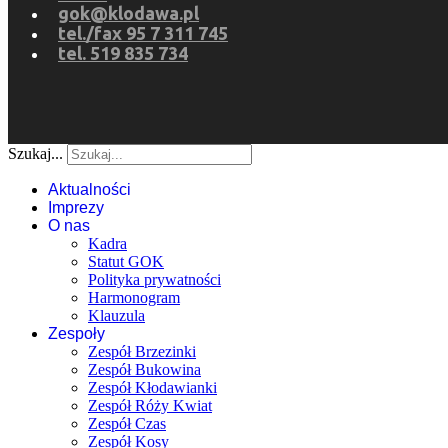
gok@klodawa.pl
tel./fax 95 7 311 745
tel. 519 835 734
Szukaj...
Aktualności
Imprezy
O nas
Kadra
Statut GOK
Polityka prywatności
Harmonogram
Klauzula
Zespoły
Zespół Brzezinki
Zespół Bukowina
Zespół Kłodawianki
Zespół Róży Kwiat
Zespół Czas
Zespół Kosy