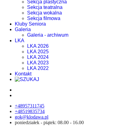
Sekcja plastyczna
Sekcja teatralna
Sekcja wokalna
Sekcja filmowa
Kluby Seniora
Galeria
Galeria - archiwum
LKA
LKA 2026
LKA 2025
LKA 2024
LKA 2023
LKA 2022
Kontakt
+48957311745
+48519835734
gok@klodawa.pl
poniedziałek - piątek: 08.00 - 16.00