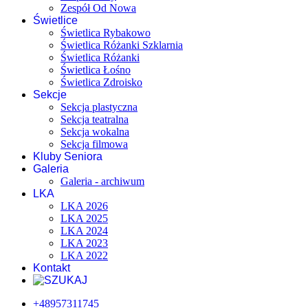
Zespół Od Nowa
Świetlice
Świetlica Rybakowo
Świetlica Różanki Szklarnia
Świetlica Różanki
Świetlica Łośno
Świetlica Zdroisko
Sekcje
Sekcja plastyczna
Sekcja teatralna
Sekcja wokalna
Sekcja filmowa
Kluby Seniora
Galeria
Galeria - archiwum
LKA
LKA 2026
LKA 2025
LKA 2024
LKA 2023
LKA 2022
Kontakt
+48957311745