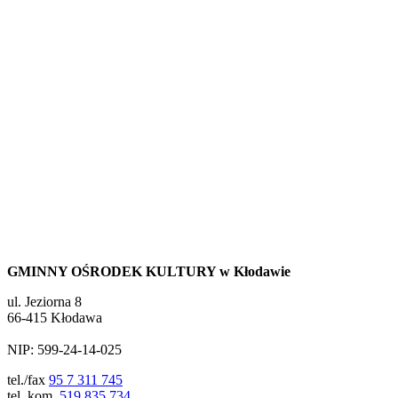
GMINNY OŚRODEK KULTURY w Kłodawie
ul. Jeziorna 8
66-415 Kłodawa
NIP: 599-24-14-025
tel./fax
95 7 311 745
tel. kom.
519 835 734