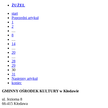
ŻUŻEL
start
Poprzedni artykuł
1
2
…
8
…
14
…
20
…
28
29
30
31
Następny artykuł
koniec
GMINNY OŚRODEK KULTURY w Kłodawie
ul. Jeziorna 8
66-415 Kłodawa