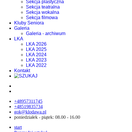
Sekcja plastyczna
Sekcja teatralna
Sekcja wokalna
Sekcja filmowa
Kluby Seniora
Galeria
Galeria - archiwum
LKA
LKA 2026
LKA 2025
LKA 2024
LKA 2023
LKA 2022
Kontakt
+48957311745
+48519835734
gok@klodawa.pl
poniedziałek - piątek: 08.00 - 16.00
start