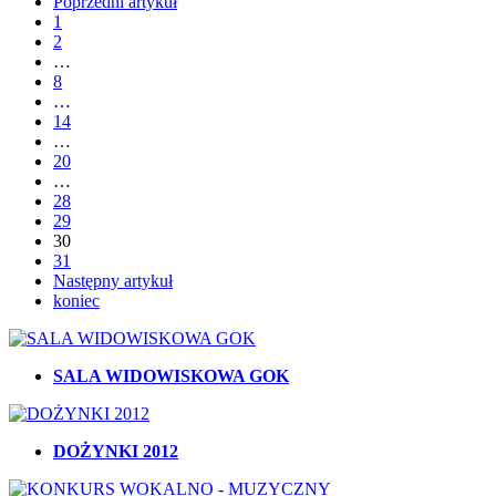
Poprzedni artykuł
1
2
…
8
…
14
…
20
…
28
29
30
31
Następny artykuł
koniec
SALA WIDOWISKOWA GOK
DOŻYNKI 2012