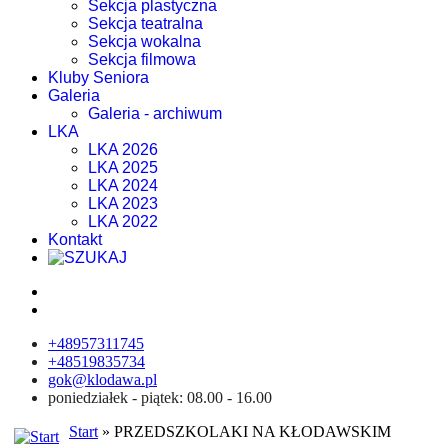
Sekcja plastyczna
Sekcja teatralna
Sekcja wokalna
Sekcja filmowa
Kluby Seniora
Galeria
Galeria - archiwum
LKA
LKA 2026
LKA 2025
LKA 2024
LKA 2023
LKA 2022
Kontakt
+48957311745
+48519835734
gok@klodawa.pl
poniedziałek - piątek: 08.00 - 16.00
Start
» PRZEDSZKOLAKI NA KŁODAWSKIM