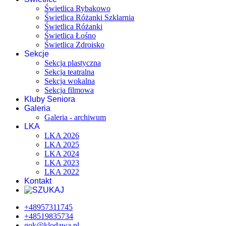
Świetlica Rybakowo
Świetlica Różanki Szklarnia
Świetlica Różanki
Świetlica Łośno
Świetlica Zdroisko
Sekcje
Sekcja plastyczna
Sekcja teatralna
Sekcja wokalna
Sekcja filmowa
Kluby Seniora
Galeria
Galeria - archiwum
LKA
LKA 2026
LKA 2025
LKA 2024
LKA 2023
LKA 2022
Kontakt
+48957311745
+48519835734
gok@klodawa.pl