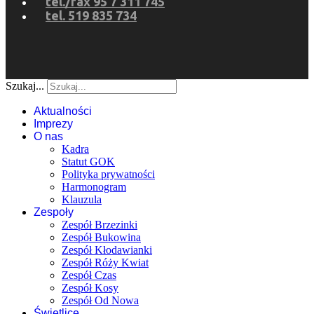
tel./fax 95 7 311 745
tel. 519 835 734
Szukaj...
Aktualności
Imprezy
O nas
Kadra
Statut GOK
Polityka prywatności
Harmonogram
Klauzula
Zespoły
Zespół Brzezinki
Zespół Bukowina
Zespół Kłodawianki
Zespół Róży Kwiat
Zespół Czas
Zespół Kosy
Zespół Od Nowa
Świetlice