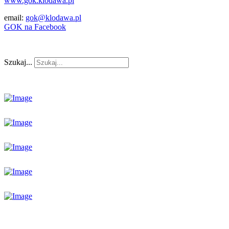
www.gok.klodawa.pl
email:
gok@klodawa.pl
GOK na Facebook
Szukaj...