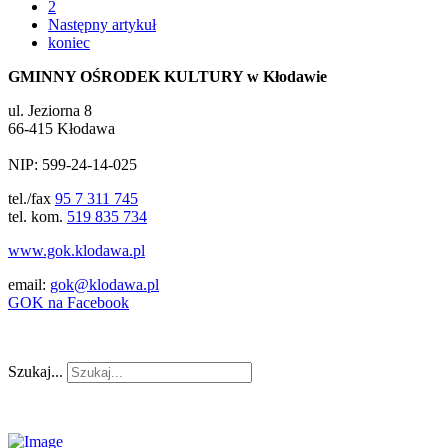
2
Następny artykuł
koniec
GMINNY OŚRODEK KULTURY w Kłodawie
ul. Jeziorna 8
66-415 Kłodawa
NIP: 599-24-14-025
tel./fax
95 7 311 745
tel. kom.
519 835 734
www.gok.klodawa.pl
email:
gok@klodawa.pl
GOK na Facebook
Szukaj...