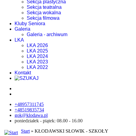
Sekcja plastyczna
Sekcja teatralna
Sekcja wokalna
Sekcja filmowa
Kluby Seniora
Galeria
Galeria - archiwum
LKA
LKA 2026
LKA 2025
LKA 2024
LKA 2023
LKA 2022
Kontakt
+48957311745
+48519835734
gok@klodawa.pl
poniedziałek - piątek: 08.00 - 16.00
Start
» KŁODAWSKI SŁOWIK - SZKOŁY