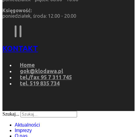
Księgowość:
poniedziałek, środa: 12.00 - 20.00
KONTAKT
Home
gok@klodawa.pl
tel./fax 95 7 311 745
tel. 519 835 734
Szukaj...
Aktualności
Imprezy
O nas