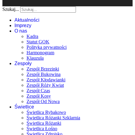
Szukaj...
Aktualności
Imprezy
O nas
Kadra
Statut GOK
Polityka prywatności
Harmonogram
Klauzula
Zespoły
Zespół Brzezinki
Zespół Bukowina
Zespół Kłodawianki
Zespół Róży Kwiat
Zespół Czas
Zespół Kosy
Zespół Od Nowa
Świetlice
Świetlica Rybakowo
Świetlica Różanki Szklarnia
Świetlica Różanki
Świetlica Łośno
Świetlica Zdroisko