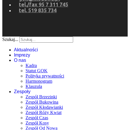
tel./fax 95 7 311 745
tel. 519 835 734
Szukaj...
Aktualności
Imprezy
O nas
Kadra
Statut GOK
Polityka prywatności
Harmonogram
Klauzula
Zespoły
Zespół Brzezinki
Zespół Bukowina
Zespół Kłodawianki
Zespół Róży Kwiat
Zespół Czas
Zespół Kosy
Zespół Od Nowa