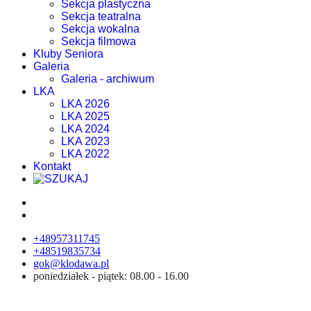
Sekcja plastyczna
Sekcja teatralna
Sekcja wokalna
Sekcja filmowa
Kluby Seniora
Galeria
Galeria - archiwum
LKA
LKA 2026
LKA 2025
LKA 2024
LKA 2023
LKA 2022
Kontakt
+48957311745
+48519835734
gok@klodawa.pl
poniedziałek - piątek: 08.00 - 16.00