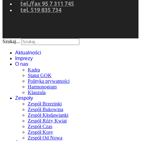
tel./fax 95 7 311 745
tel. 519 835 734
Szukaj...
Aktualności
Imprezy
O nas
Kadra
Statut GOK
Polityka prywatności
Harmonogram
Klauzula
Zespoły
Zespół Brzezinki
Zespół Bukowina
Zespół Kłodawianki
Zespół Róży Kwiat
Zespół Czas
Zespół Kosy
Zespół Od Nowa