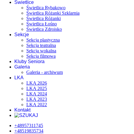
Świetlice
Świetlica Rybakowo
Świetlica Różanki Szklarnia
Świetlica Różanki
Świetlica Łośno
Świetlica Zdroisko
Sekcje
Sekcja plastyczna
Sekcja teatralna
Sekcja wokalna
Sekcja filmowa
Kluby Seniora
Galeria
Galeria - archiwum
LKA
LKA 2026
LKA 2025
LKA 2024
LKA 2023
LKA 2022
Kontakt
+48957311745
+48519835734