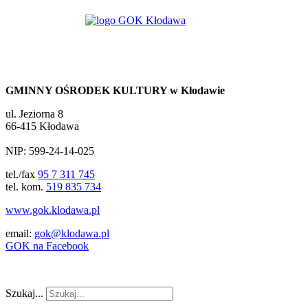
GMINNY OŚRODEK KULTURY w Kłodawie
ul. Jeziorna 8
66-415 Kłodawa
NIP: 599-24-14-025
tel./fax
95 7 311 745
tel. kom.
519 835 734
www.gok.klodawa.pl
email:
gok@klodawa.pl
GOK na Facebook
Szukaj...