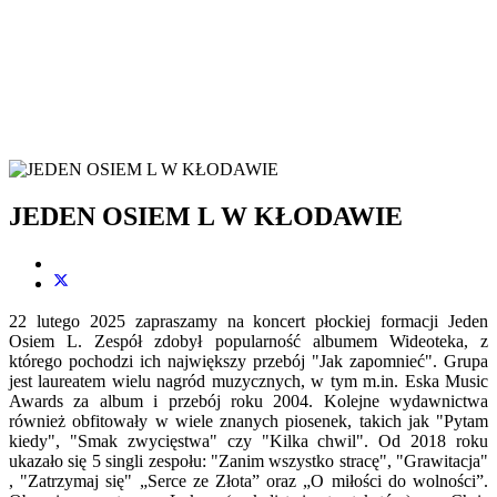
JEDEN OSIEM L W KŁODAWIE
22 lutego 2025 zapraszamy na koncert płockiej formacji Jeden
Osiem L. Zespół zdobył popularność albumem Wideoteka, z
którego pochodzi ich największy przebój "Jak zapomnieć". Grupa
jest laureatem wielu nagród muzycznych, w tym m.in. Eska Music
Awards za album i przebój roku 2004. Kolejne wydawnictwa
również obfitowały w wiele znanych piosenek, takich jak "Pytam
kiedy", "Smak zwycięstwa" czy "Kilka chwil". Od 2018 roku
ukazało się 5 singli zespołu: "Zanim wszystko stracę", "Grawitacja"
, "Zatrzymaj się" „Serce ze Złota” oraz „O miłości do wolności”.