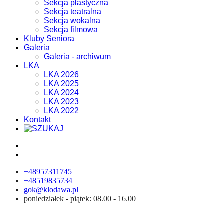
Sekcja plastyczna
Sekcja teatralna
Sekcja wokalna
Sekcja filmowa
Kluby Seniora
Galeria
Galeria - archiwum
LKA
LKA 2026
LKA 2025
LKA 2024
LKA 2023
LKA 2022
Kontakt
+48957311745
+48519835734
gok@klodawa.pl
poniedziałek - piątek: 08.00 - 16.00