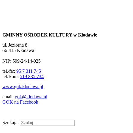
GMINNY OŚRODEK KULTURY w Kłodawie
ul. Jeziorna 8
66-415 Kłodawa
NIP: 599-24-14-025
tel./fax
95 7 311 745
tel. kom.
519 835 734
www.gok.klodawa.pl
email:
gok@klodawa.pl
GOK na Facebook
Szukaj...