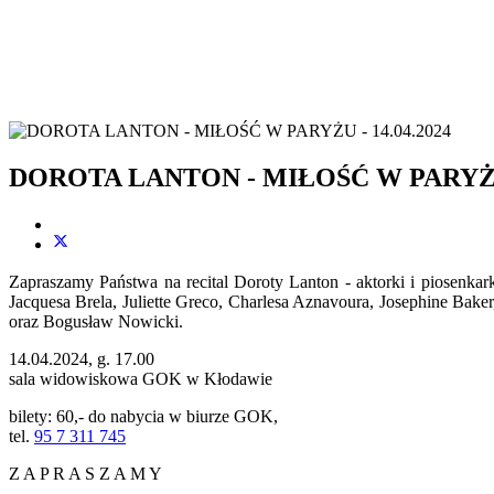
DOROTA LANTON - MIŁOŚĆ W PARYŻU 
Zapraszamy Państwa na recital Doroty Lanton - aktorki i piosenkar
Jacquesa Brela, Juliette Greco, Charlesa Aznavoura, Josephine Baker
oraz Bogusław Nowicki.
14.04.2024, g. 17.00
sala widowiskowa GOK w Kłodawie
bilety: 60,- do nabycia w biurze GOK,
tel.
95 7 311 745
Z A P R A S Z A M Y