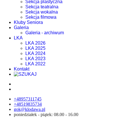
Sekcja plastyczna
Sekcja teatralna
Sekcja wokalna
Sekcja filmowa
Kluby Seniora
Galeria
Galeria - archiwum
LKA
LKA 2026
LKA 2025
LKA 2024
LKA 2023
LKA 2022
Kontakt
+48957311745
+48519835734
gok@klodawa.pl
poniedziałek - piątek: 08.00 - 16.00