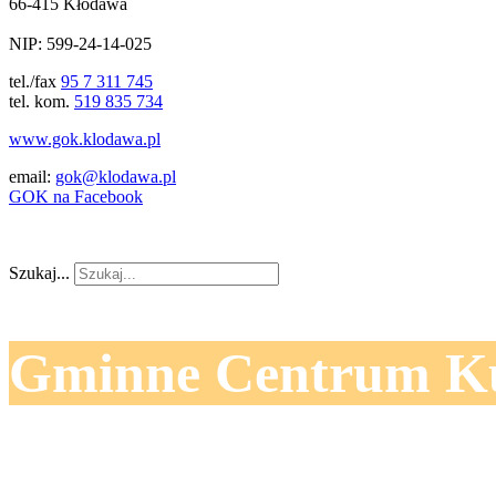
66-415 Kłodawa
NIP: 599-24-14-025
tel./fax
95 7 311 745
tel. kom.
519 835 734
www.gok.klodawa.pl
email:
gok@klodawa.pl
GOK na Facebook
Szukaj...
Gminne Centrum Ku