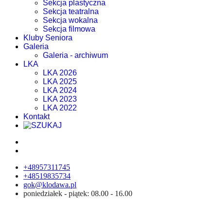
Sekcja plastyczna
Sekcja teatralna
Sekcja wokalna
Sekcja filmowa
Kluby Seniora
Galeria
Galeria - archiwum
LKA
LKA 2026
LKA 2025
LKA 2024
LKA 2023
LKA 2022
Kontakt
+48957311745
+48519835734
gok@klodawa.pl
poniedziałek - piątek: 08.00 - 16.00